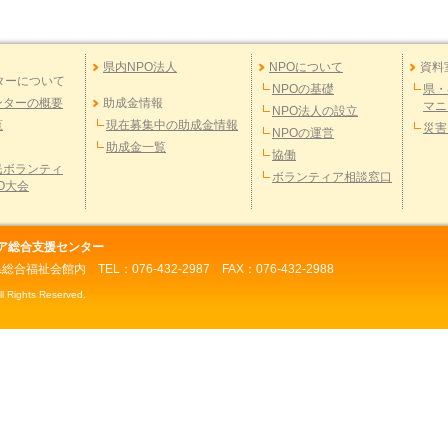
県内NPO法人
NPOについて
資料
ターについて
NPOの基礎
県・
ンターの概要
助成金情報
マニ
NPO法人の設立
覧
現在募集中の助成金情報
災害
NPOの運営
助成金一覧
協働
民ボランティ
ボランティア相談窓口
O大会
ア総合支援センター
県総合福祉会館内
TEL：076-432-2987 FAX：076-432-2988
ghts Reserved.