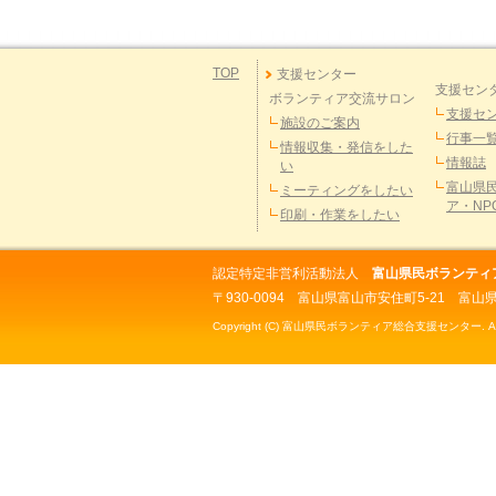
TOP
支援センター
支援セン
ボランティア交流サロン
支援セ
施設のご案内
行事一
情報収集・発信をした
情報誌
い
富山県
ミーティングをしたい
ア・NP
印刷・作業をしたい
認定特定非営利活動法人
富山県民ボランティ
〒930-0094 富山県富山市安住町5-21
富山
Copyright (C) 富山県民ボランティア総合支援センター. All Ri