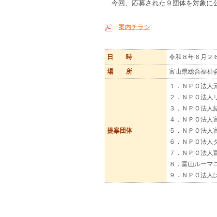
今回、応募された９団体を対象に公
案内チラシ
日 時
令和８年６月２
場 所
富山県総合福祉
１．ＮＰＯ法人
２．ＮＰＯ法人リ
３．ＮＰＯ法人
４．ＮＰＯ法人
提案団体
５．ＮＰＯ法人富
６．ＮＰＯ法人
７．ＮＰＯ法人
８．富山ルーマ
９．ＮＰＯ法人