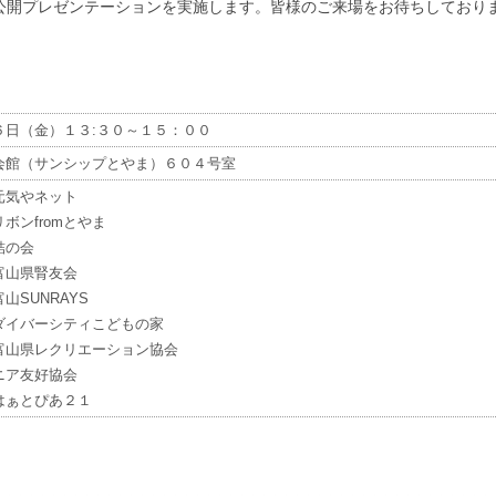
開プレゼンテーションを実施します。皆様のご来場をお待ちしており
６日（金）１３:３０～１５：００
会館（サンシップとやま）６０４号室
元気やネット
ボンfromとやま
結の会
富山県腎友会
山SUNRAYS
ダイバーシティこどもの家
富山県レクリエーション協会
ニア友好協会
はぁとぴあ２１