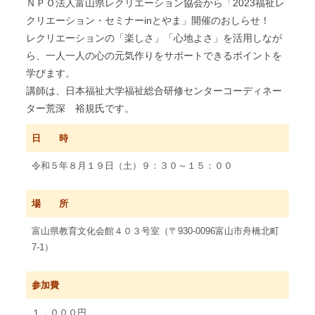
ＮＰＯ法人富山県レクリエーション協会から「2023福祉レ
クリエーション・セミナーinとやま」開催のおしらせ！
レクリエーションの「楽しさ」「心地よさ」を活用しなが
ら、一人一人の心の元気作りをサポートできるポイントを
学びます。
講師は、日本福祉大学福祉総合研修センターコーディネー
ター荒深 裕規氏です。
日 時
令和５年８月１９日（土）９：３０～１５：００
場 所
富山県教育文化会館４０３号室（〒930-0096富山市舟橋北町
7-1）
参加費
１，０００円