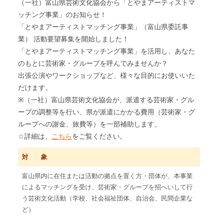
（一社）富山県芸術文化協会から「とやまアーティストマ
ッチング事業」のお知らせ！
「とやまアーティストマッチング事業」（富山県委託事
業） 活動要望募集を開始しました！
「とやまアーティストマッチング事業」を活用し、あなた
のもとに芸術家・グループを呼んでみませんか？
出張公演やワークショップなど、様々な目的にお使いいた
だけます。
※（一社）富山県芸術文化協会が、派遣する芸術家・グル
ープの調整等を行い、県が派遣にかかる費用（芸術家・グ
ループへの謝金、旅費等）を一部補助します。
☆詳細は、
こちら
をご覧ください。
対 象
富山県内に在住または活動の拠点を置く方・団体が、本事業
によるマッチングを受け、芸術家・グループを招へいして行
う芸術文化活動（学校、社会福祉団体、自治会、民間企業な
ど）