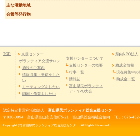
主な活動地域
会報等発行物
TOP
支援センター
県内NPO法人
支援センターについて
ボランティア交流サロン
支援センターの概要
助成金情報
施設のご案内
行事一覧
現在募集中の
情報収集・発信をした
情報誌
助成金一覧
い
富山県民ボランティ
ミーティングをしたい
ア・NPO大会
印刷・作業をしたい
認定特定非営利活動法人
富山県民ボランティア総合支援センター
〒930-0094 富山県富山市安住町5-21 富山県総合福祉会館内 TEL：076-432-298
Copyright (C) 富山県民ボランティア総合支援センター. All Rights Reserved.