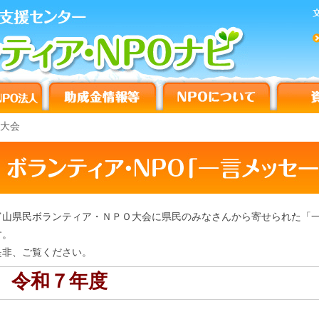
O大会
富山県民ボランティア・ＮＰＯ大会に県民のみなさんから寄せられた「
す。
是非、ご覧ください。
令和７年度