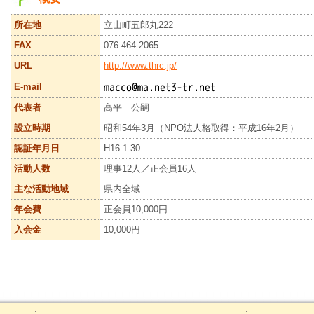
所在地
立山町五郎丸222
FAX
076-464-2065
URL
http://www.thrc.jp/
E-mail
代表者
高平 公嗣
設立時期
昭和54年3月（NPO法人格取得：平成16年2月）
認証年月日
H16.1.30
活動人数
理事12人／正会員16人
主な活動地域
県内全域
年会費
正会員10,000円
入会金
10,000円