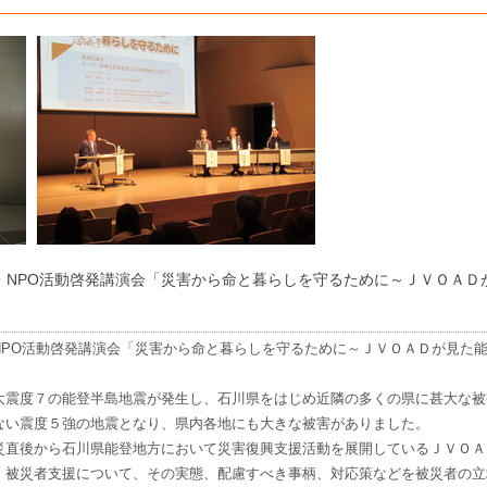
・NPO活動啓発講演会「災害から命と暮らしを守るために～ＪＶＯＡＤ
NPO活動啓発講演会「災害から命と暮らしを守るために～ＪＶＯＡＤが見た
。
震度７の能登半島地震が発生し、石川県をはじめ近隣の多くの県に甚大な被
ない震度５強の地震となり、県内各地にも大きな被害がありました。
直後から石川県能登地方において災害復興支援活動を展開しているＪＶＯＡ
、被災者支援について、その実態、配慮すべき事柄、対応策などを被災者の立