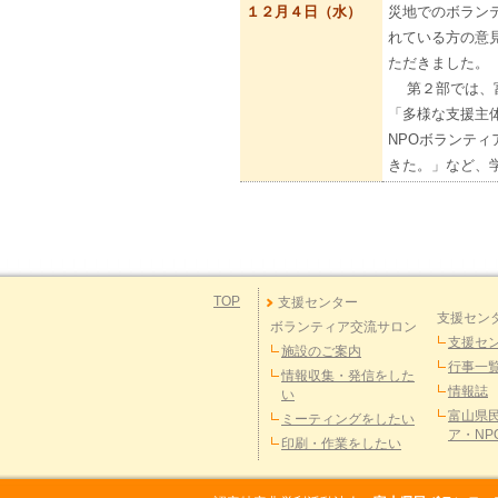
１２月４日（水）
災地でのボラン
れている方の意
ただきました。
第２部では、富
「多様な支援主
NPOボランテ
きた。」など、
TOP
支援センター
支援セン
ボランティア交流サロン
支援セ
施設のご案内
行事一
情報収集・発信をした
情報誌
い
富山県
ミーティングをしたい
ア・NP
印刷・作業をしたい