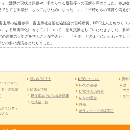
ティア活動の現状と課題や、求められる役割等への理解を深めました。参加者
見でとても実感がこもっておりためになった。」、「平時からの連携や備えが
山県の佐度参事、富山県社会福祉協議会の宮﨑所長、NPO法人まちづくり
体による連携強化に向けて」について、意見交換をしていただきました。参加
ィアの連携の大切さを学ぶことができた」、「今後、どのようにかかわってい
学びの多い講演会となりました。
県内NPO法人
NPOについて
資料
ターについて
NPOの基礎
県・
ンターの概要
助成金情報
マニ
NPO法人の設立
覧
現在募集中の助成金情報
災害
NPOの運営
助成金一覧
協働
民ボランティ
ボランティア相談窓口
O大会