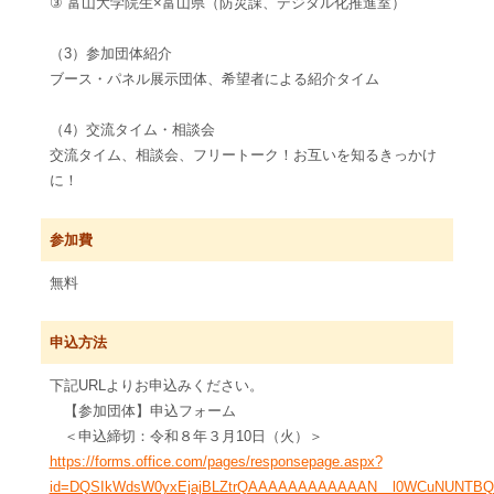
③ 富山大学院生×富山県（防災課、デジタル化推進室）
（3）参加団体紹介
ブース・パネル展示団体、希望者による紹介タイム
（4）交流タイム・相談会
交流タイム、相談会、フリートーク！お互いを知るきっかけ
に！
参加費
無料
申込方法
下記URLよりお申込みください。
【参加団体】申込フォーム
＜申込締切：令和８年３月10日（火）＞
https://forms.office.com/pages/responsepage.aspx?
id=DQSIkWdsW0yxEjajBLZtrQAAAAAAAAAAAAN__l0WCuNUNTBQTF