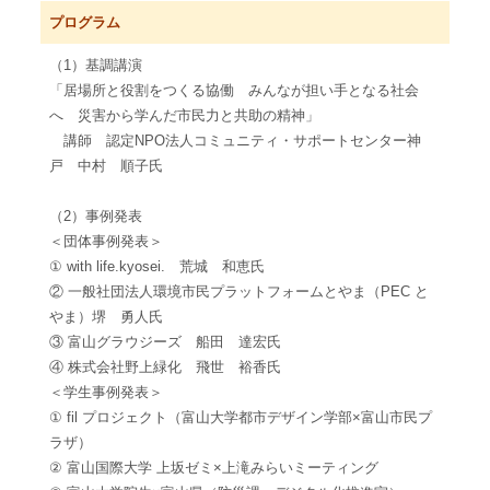
プログラム
（1）基調講演
「居場所と役割をつくる協働 みんなが担い手となる社会
へ 災害から学んだ市民力と共助の精神」
講師 認定NPO法人コミュニティ・サポートセンター神
戸 中村 順子氏
（2）事例発表
＜団体事例発表＞
① with life.kyosei. 荒城 和恵氏
② 一般社団法人環境市民プラットフォームとやま（PEC と
やま）堺 勇人氏
③ 富山グラウジーズ 船田 達宏氏
④ 株式会社野上緑化 飛世 裕香氏
＜学生事例発表＞
① fil プロジェクト（富山大学都市デザイン学部×富山市民プ
ラザ）
② 富山国際大学 上坂ゼミ×上滝みらいミーティング