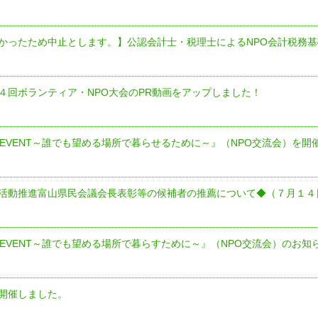
かったため中止とします。】公認会計士・税理士によるNPO会計税務
第３４回ボランティア・NPO大会のPR動画をアップしました！
P EVENT～誰でも望める場所で暮らせるために～』（NPO交流会）を開
活動推進富山県民会議会長表彰等の候補者の推薦について◆（７月１４
P EVENT～誰でも望める場所で暮らすために～』（NPO交流会）のお知
開催しました。